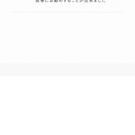
無事にお勤めすることが出来ました
長昌寺について
境内案内
供養
葬儀斎場
おてらじかん
坐禅の会
写経・写仏の会
ヨガの会
昔ながらのお墓・納骨堂