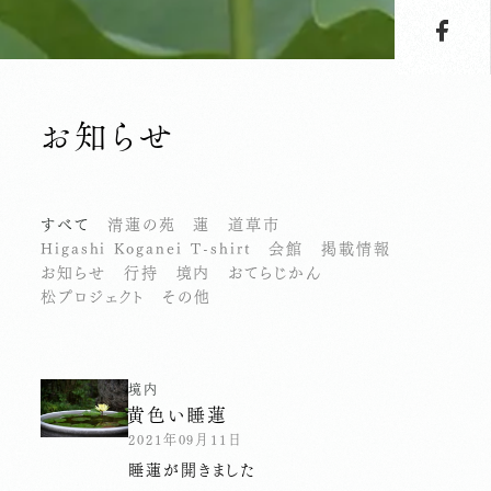
お知らせ
すべて
清蓮の苑
蓮
道草市
Higashi Koganei T-shirt
会館
掲載情報
お知らせ
行持
境内
おてらじかん
松プロジェクト
その他
境内
黄色い睡蓮
2021年09月11日
睡蓮が開きました