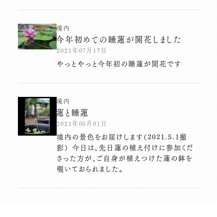
境内
今年初めての睡蓮が開花しました
2021年07月17日
やっとやっと今年初の睡蓮が開花です
境内
蓮と睡蓮
2021年05月01日
境内の景色をお届けします（2021.5.1撮
影） 今日は、先日蓮の植え付けに参加くだ
さった方が、ご自身が植えつけた蓮の鉢を
覗いておられました。
お知らせ
境内