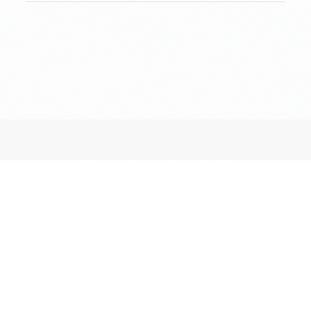
長昌寺について
境内案内
供養
葬儀斎場
おてらじかん
坐禅の会
写経・写仏の会
ヨガの会
昔ながらのお墓・納骨堂
ペットとも入れる期限付きのお墓
長昌寺terrace