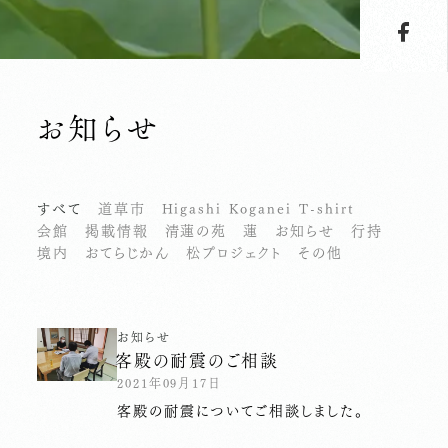
お知らせ
すべて
道草市
Higashi Koganei T-shirt
会館
掲載情報
清蓮の苑
蓮
お知らせ
行持
境内
おてらじかん
松プロジェクト
その他
お知らせ
客殿の耐震のご相談
2021年09月17日
客殿の耐震についてご相談しました。