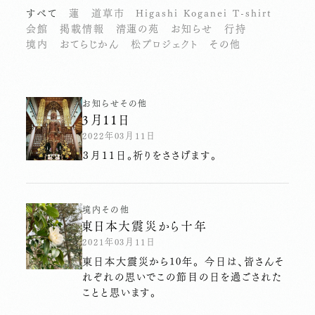
すべて
蓮
道草市
Higashi Koganei T-shirt
会館
掲載情報
清蓮の苑
お知らせ
行持
境内
おてらじかん
松プロジェクト
その他
お知らせ
その他
３月１１日
2022年03月11日
３月１１日。祈りをささげます。
境内
その他
東日本大震災から十年
2021年03月11日
東日本大震災から10年。 今日は、皆さんそ
れぞれの思いでこの節目の日を過ごされた
ことと思います。