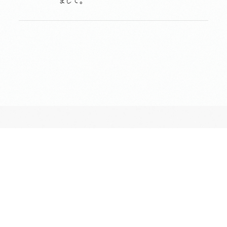
まして。
長昌寺について
境内案内
供養
葬儀斎場
おてらじかん
坐禅の会
写経・写仏の会
ヨガの会
昔ながらのお墓・納骨堂