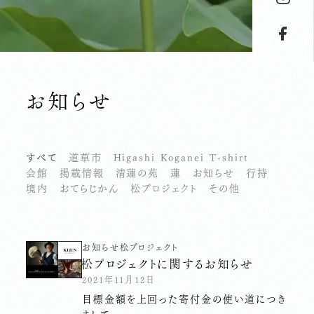
お知らせ
すべて
道草市
Higashi Koganei T-shirt
会館
掲載情報
清蓮の苑
蓮
お知らせ
行持
境内
おてらじかん
松プロジェクト
その他
お知らせ
松プロジェクト
松プロジェクトに関するお知らせ
2021年11月12日
目標金額を上回った寄付金の使い道につき