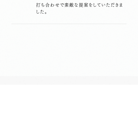
打ち合わせで素敵な提案をしていただきま
した。
長昌寺について
境内案内
供養
葬儀斎場
おてらじかん
坐禅の会
写経・写仏の会