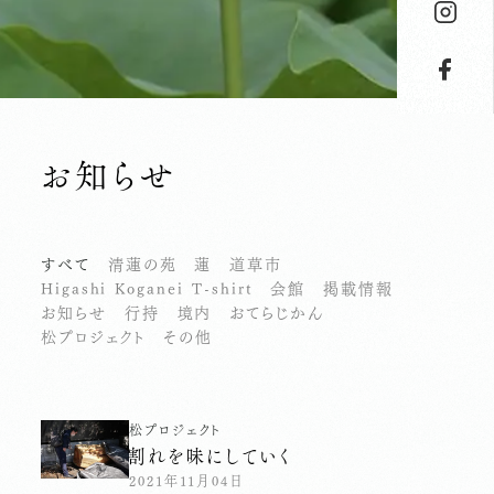
お知らせ
すべて
清蓮の苑
蓮
道草市
Higashi Koganei T-shirt
会館
掲載情報
お知らせ
行持
境内
おてらじかん
松プロジェクト
その他
松プロジェクト
割れを味にしていく
2021年11月04日