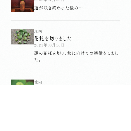
蓮が咲き終わった後の…
境内
花托を切りました
2021年08月16日
蓮の花托を切り、秋に向けての準備をしまし
た。
境内
蓮が運んでくれたご縁
2021年06月26日
蓮が咲いてくれたおかげで、新たなご縁があ
りました。