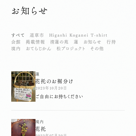
お知らせ
すべて
道草市
Higashi Koganei T-shirt
会館
掲載情報
清蓮の苑
蓮
お知らせ
行持
境内
おてらじかん
松プロジェクト
その他
蓮
花托のお裾分け
2023年10月20日
ご自由にお持ちください
境内
花托
2022年07月20日