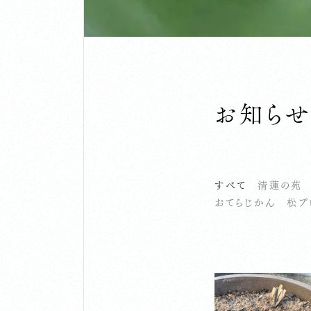
お知ら
すべて
清蓮の苑
おてらじかん
松プ