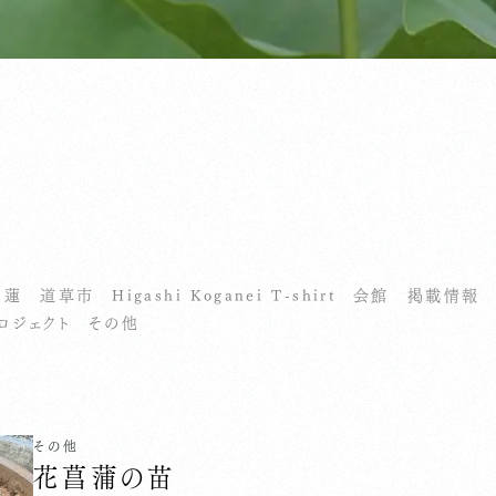
せ
蓮
道草市
Higashi Koganei T-shirt
会館
掲載情報
ロジェクト
その他
その他
花菖蒲の苗