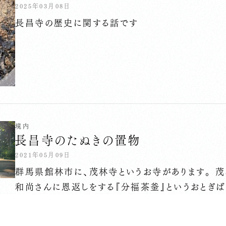
2025年03月08日
長昌寺の歴史に関する話です
境内
長昌寺のたぬきの置物
2021年05月09日
群馬県館林市に、茂林寺というお寺があります。 
和尚さんに恩返しをする『分福茶釜』というおとぎ