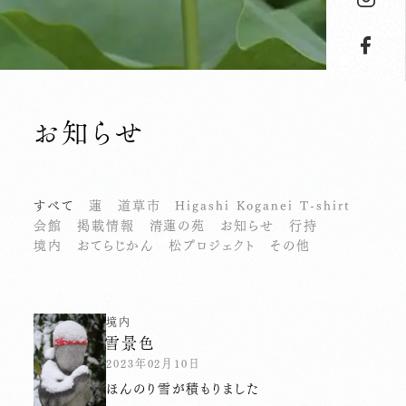
お知らせ
すべて
蓮
道草市
Higashi Koganei T-shirt
会館
掲載情報
清蓮の苑
お知らせ
行持
境内
おてらじかん
松プロジェクト
その他
境内
雪景色
2023年02月10日
ほんのり雪が積もりました