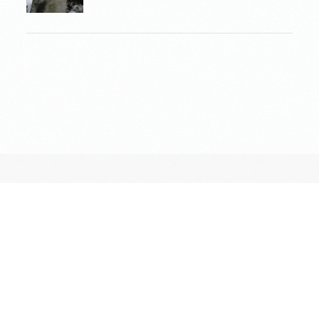
長昌寺について
境内案内
供養
葬儀斎場
おてらじかん
坐禅の会
写経・写仏の会
ヨガの会