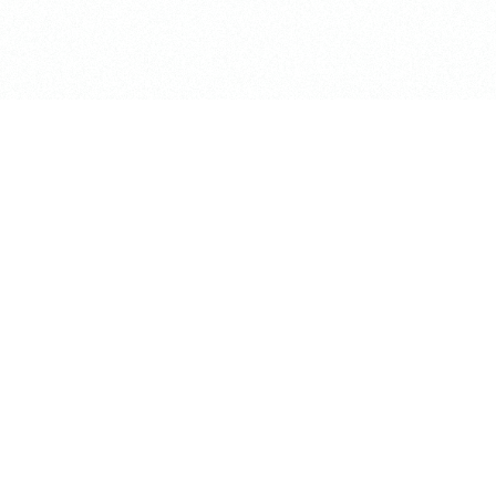
shiki」
〒184-0002
ACE「梶野LiNK」
東京都小金井市梶野町2-7-5
TEL:0422-53-2738
irt
アクセス