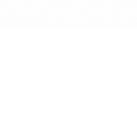
長昌寺について
TEMPLE LOUNGE「ke
境内案内
集会所 / RENTAL SP
供養
お知らせ
葬儀斎場
アクセス
おてらじかん
Higashi Koganei T-sh
坐禅の会
長昌寺の蓮
写経・写仏の会
松プロジェクト