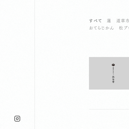
すべて
蓮
道草
おてらじかん
松プ