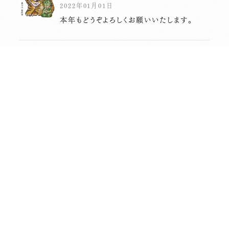
2022年01月01日
本年もどうぞよろしくお願いいたします。
長昌寺について
境内案内
供養
葬儀斎場
おてらじかん
坐禅の会
写経・写仏の会