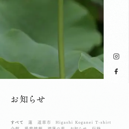
お知らせ
すべて
蓮
道草市
Higashi Koganei T-shirt
会館
掲載情報
清蓮の苑
お知らせ
行持