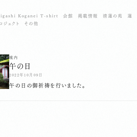
igashi Koganei T-shirt
会館
掲載情報
清蓮の苑
蓮
ロジェクト
その他
境内
午の日
2022年10月09日
午の日の御祈祷を行いました。