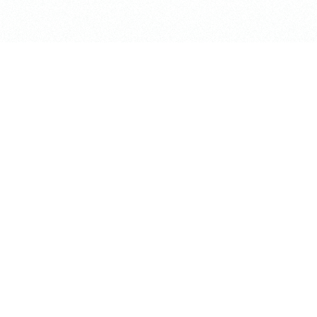
長昌寺について
TEMPLE LOUNGE「ke
境内案内
集会所 / RENTAL SP
供養
お知らせ
葬儀斎場
アクセス
おてらじかん
Higashi Koganei T-sh
坐禅の会
長昌寺の蓮
写経・写仏の会
松プロジェクト
ヨガの会
掲載情報