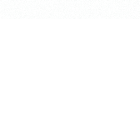
shiki」
〒184-0002
ACE「梶野LiNK」
東京都小金井市梶野町2-7-5
TEL:0422-53-2738
irt
アクセス