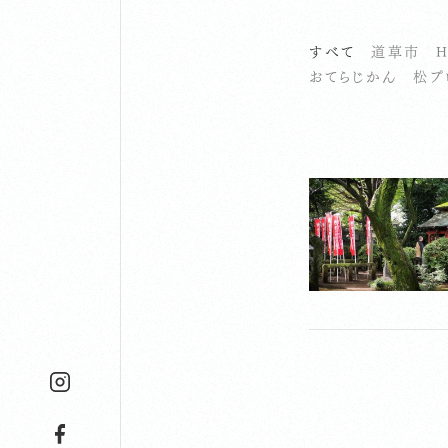
すべて
道草市
H
おてらじかん
松プ