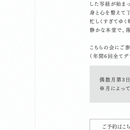
した写経が始ま
身と心を整えて
忙しくすぎてゆく
静かな本堂で、
こちらの会にご
（年間6回全てデ
偶数月第3日
※月によっ
ご予約はこち