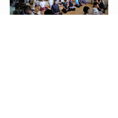
調身・調息・調心
邪念や欲にとらわれず無になることはとても難しいこと
ですが、くり返し坐禅（修行）を行います。体を整え（調
身）、呼吸を整え（調息）、そして心を整えて（調心）、ただ
めんぺき
坐ります。曹洞宗の坐禅は、壁の方を向く形（
面壁
）で行
われます。
開催概要
日程
不定期（月に3回開催）