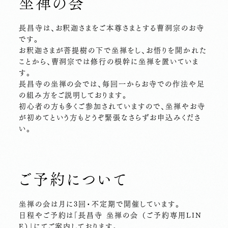
坐禅の会
長昌寺は、お釈迦さまをご本尊さまとする曹洞宗のお寺
です。
お釈迦さまが菩提樹の下で坐禅をし、お悟りを開かれた
ことから、曹洞宗では修行の根幹に坐禅を置いていま
す。
長昌寺の坐禅の会では、毎回一からお寺での作法や足
の組み方をご説明しております。
初心者の方も多くご参加されていますので、坐禅やお寺
が初めてという方もどうぞ緊張なさらずお申込みくださ
い。
ご予約について
坐禅の会は月に3回・不定期で開催しています。
日程やご予約は「長昌寺 坐禅の会 （ご予約専用LIN
E）」にてご案内しております。