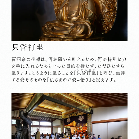
只管打坐
曹洞宗の坐禅は、何か願いを叶えるため、何か特別な力
を手に入れるためといった目的を持たず、ただひたすら
しかんたざ
坐ります。このように坐ることを『
只管打坐
』と呼び、坐禅
する姿そのものを『仏さまのお姿=悟り』と捉えます。