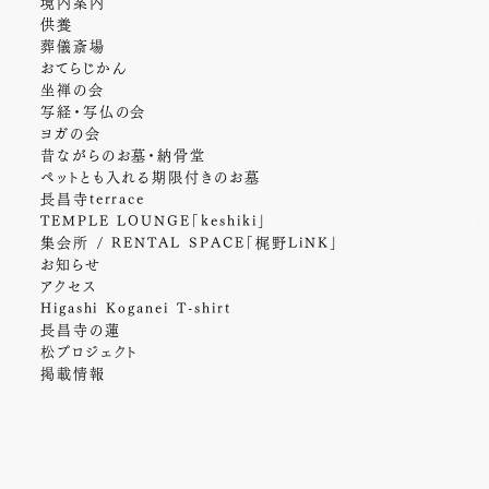
境内案内
供養
葬儀斎場
おてらじかん
坐禅の会
写経・写仏の会
ヨガの会
昔ながらのお墓・納骨堂
ペットとも入れる期限付きのお墓
長昌寺terrace
TEMPLE LOUNGE「keshiki」
集会所 / RENTAL SPACE「梶野LiNK」
お知らせ
アクセス
Higashi Koganei T-shirt
長昌寺の蓮
松プロジェクト
掲載情報