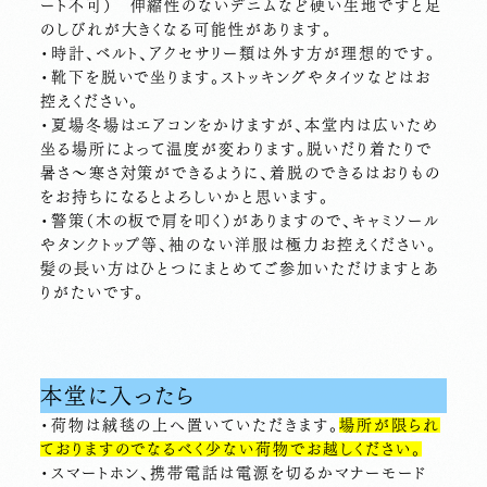
ート不可）
伸縮性のないデニムなど硬い生地ですと足
のしびれが大きくなる可能性があります。
・時計、ベルト、アクセサリー類は外す方が理想的です。
・靴下を脱いで坐ります。
ストッキングやタイツなどはお
控えください。
・夏場冬場はエアコンをかけますが、本堂内は広いため
坐る場所によって温度が変わります。脱いだり着たりで
暑さ～寒さ対策ができるように、着脱のできるはおりもの
をお持ちになるとよろしいかと思います。
・警策（木の板で肩を叩く）がありますので、
キャミソール
やタンクトップ等、袖のない洋服は極力お控えください
。
髪の長い方はひとつにまとめてご参加いただけますとあ
りがたいです。
本堂に入ったら
・荷物は絨毯の上へ置いていただきます。
場所が限られ
ておりますのでなるべく少ない荷物でお越しください。
・スマートホン、携帯電話は電源を切るかマナーモード