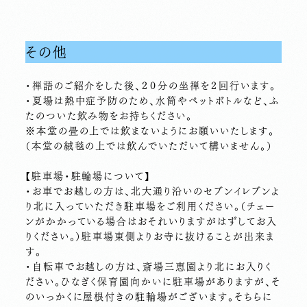
その他
・禅語のご紹介をした後、２０分の坐禅を２回行います。
・夏場は熱中症予防のため、水筒やペットボトルなど、ふ
たのついた飲み物をお持ちください。
※本堂の畳の上では飲まないようにお願いいたします。
（本堂の絨毯の上では飲んでいただいて構いません。）
【駐車場・駐輪場について】
・お車でお越しの方は、北大通り沿いのセブンイレブンよ
り北に入っていただき駐車場をご利用ください。（チェー
ンがかかっている場合はおそれいりますがはずしてお入
りください。）駐車場東側よりお寺に抜けることが出来ま
す。
・自転車でお越しの方は、斎場三恵園より北にお入りく
ださい。ひなぎく保育園向かいに駐車場がありますが、そ
のいっかくに屋根付きの駐輪場がございます。そちらに