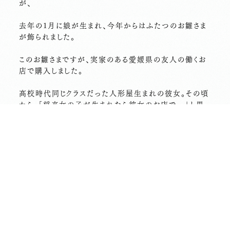
が、
去年の1月に娘が生まれ、今年からはふたつのお雛さま
が飾られました。
このお雛さまですが、実家のある愛媛県の友人の働くお
店で購入しました。
高校時代同じクラスだった人形屋生まれの彼女。その頃
から、「将来女の子が生まれたら彼女のお店で…」と思
い描いてきました。
（ちなみに、私自身のお雛さまもこのお店で購入してもら
ったものです。）
コロナ禍で、愛媛に帰って実物を見て選ぶことは残念な
がら出来ませんでしたが、テレビ電話や画像のやり取り
を何度もして、ものすごく懇切丁寧に対応してもらい品物
を決めることが出来ました。
娘の誕生を通して、高校卒業以来にまた昔の友人と縁