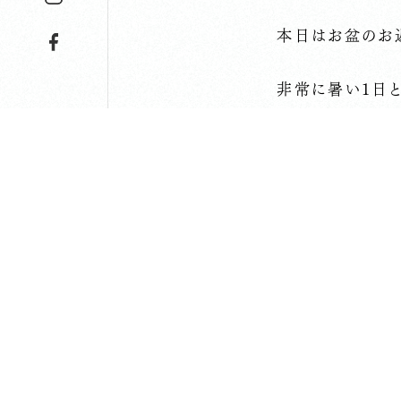
本日はお盆のお
非常に暑い１日と
まだまだ暑さが
ろしくお願いいた
墓地は石の照り
・・・・・・・・・・・・
熱中症予防
・・・・・・・・・・・・
長昌寺 松
８月３日現在、１
皆さまのお気持
長昌寺 松プロジ