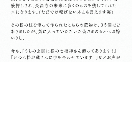
後押しされ、長昌寺の未来に多くのものを残してくれた
木になります。（ただでは転ばない木とも言えます笑）
その松の枝を使って作られたこちらの置物は、３５個ほど
ありましたが、気に入っていただいた皆さまのもとへお嫁
いりし、
今も、『うちの玄関に松の七福神さん飾ってあります！』
『いつも松地蔵さんに手を合わせています！』などお声が
けいただくことがあります。
残り物には福があるとはいいますが、最後の１体はどな
たの目にとまり、どちらで過ごすことになるのか。
そういったご縁も楽しみであります。
・・・・・・・・・・・・・・・・・・・・・・・・
長昌寺 松プロジェクト
途中経過
１２月２５日現在、３９７名の方にご賛同いただきご寄付