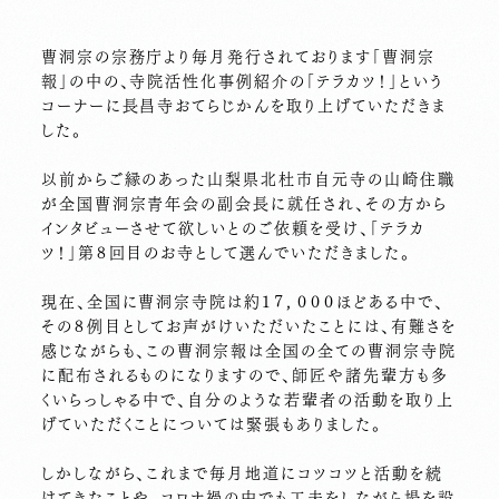
曹洞宗の宗務庁より毎月発行されております「曹洞宗
報」の中の、寺院活性化事例紹介の「テラカツ！」という
コーナーに長昌寺おてらじかんを取り上げていただきま
した。
以前からご縁のあった山梨県北杜市自元寺の山崎住職
が全国曹洞宗青年会の副会長に就任され、その方から
インタビューさせて欲しいとのご依頼を受け、「テラカ
ツ！」第８回目のお寺として選んでいただきました。
現在、全国に曹洞宗寺院は約１７，０００ほどある中で、
その８例目としてお声がけいただいたことには、有難さを
感じながらも、この曹洞宗報は全国の全ての曹洞宗寺院
に配布されるものになりますので、師匠や諸先輩方も多
くいらっしゃる中で、自分のような若輩者の活動を取り上
げていただくことについては緊張もありました。
しかしながら、これまで毎月地道にコツコツと活動を続
けてきたことや、コロナ禍の中でも工夫をしながら場を設