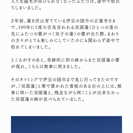
入り太陽光が浴びられなくなったふたつは、途中で枯れ
てしまいました。
２年前、蓮を沢山育てている伊豆の国市の正蓮寺さま
で、100年に１度の吉兆言われる双頭蓮（ひとつの茎の
先にふたつの蕾がつく双子の蓮）の蕾が出た際、まわり
の方々がとても楽しみにしていたのにも関わらず途中で
枯れてしまいました。
ところがそのあと、奇跡的に別の鉢からまた双頭蓮の蕾
が現れ、こちらは無事に咲きました。
そのタイミングで伊豆の国市まで見に行ってきたのです
が、「双頭蓮」と筆で書かれた看板のある台の上には、無
事に咲いた双頭蓮と、残念ながら咲くことが出来なかっ
た双頭蓮の鉢が並べられていました。