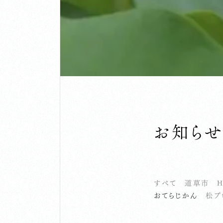
お知ら
すべて
道草市
H
おてらじかん
松プ