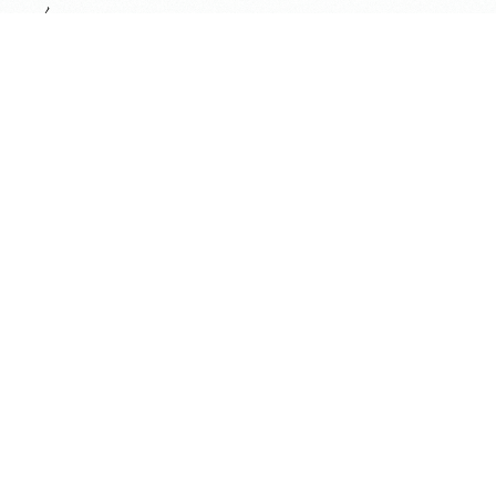
ん。
・・・・・・・・・・・・・・・・・・・・・・・・・・・
長昌寺 松プロジェクト途中経過
９月２６日現在、３４６名の方にご賛同いただきご寄付を
お預かりいたしました。皆さまのお気持ちに感謝いたしま
す。
前の記事へ
次の記事へ