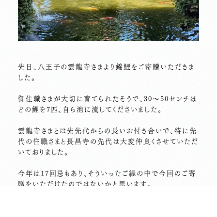
先日、八王子の雲龍寺さまより錦鯉をご寄贈いただきま
した。
御住職さまが大切に育てられたそうで、30〜50センチほ
どの鯉を7匹、自ら池に流してくださいました。
雲龍寺さまとは先先代からの長いお付き合いで、特に先
代の住職さまと長昌寺の先代は大変仲良くさせていただ
いておりました。
今年は17回忌もあり、そういったご縁の中で今回のご寄
贈をいただけたのではないかと思います。
長昌寺の池には金魚や亀の親子が暮らしていますが、
最近ここまで大きな鯉はいませんでしたので、皆様にい