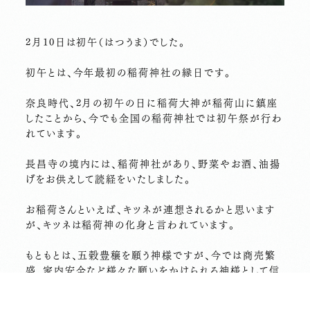
2月10日は初午（はつうま）でした。
初午とは、今年最初の稲荷神社の縁日です。
奈良時代、2月の初午の日に稲荷大神が稲荷山に鎮座
したことから、今でも全国の稲荷神社では初午祭が行わ
れています。
長昌寺の境内には、稲荷神社があり、野菜やお酒、油揚
げをお供えして読経をいたしました。
お稲荷さんといえば、キツネが連想されるかと思います
が、キツネは稲荷神の化身と言われています。
もともとは、五穀豊穣を願う神様ですが、今では商売繁
盛、家内安全など様々な願いをかけられる神様として信
仰されています。