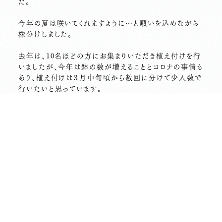
た。
今年の夏は咲いてくれますように…と願いを込めながら
株分けしました。
去年は、10名ほどの方にお集まりいただき植え付けを行
いましたが、今年は鉢の数が増えることとコロナの事情も
あり、植え付けは３月中旬頃から数回に分けて少人数で
行いたいと思っています。
天候にもより変更することもあるかと思いますが、今のと
ころ候補日は、
3/14（月）10時
3/17（木）10時
3/27（日）13時半
です。
もし、お手伝いしていただける方がいらっしゃいましたら
ご連絡をお待ちしております。