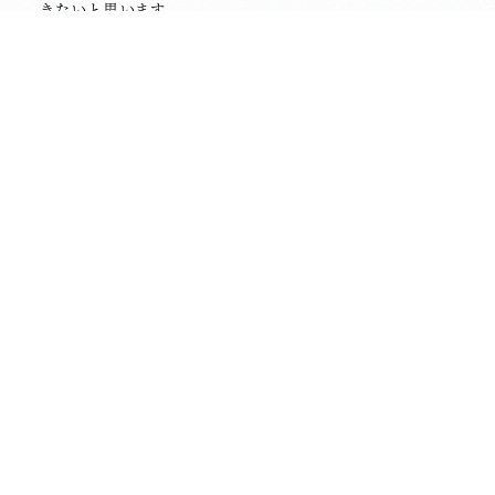
きたいと思います。
また、本日は、お檀家の皆さまに松プロジェクトの記念品
をお渡しいたします。
肌寒いお彼岸となりましたが、山門の枝垂れ桜がお出迎
えいたします。
前の記事へ
次の記事へ