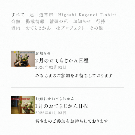
すべて
蓮
道草市
Higashi Koganei T-shirt
会館
掲載情報
清蓮の苑
お知らせ
行持
境内
おてらじかん
松プロジェクト
その他
お知らせ
２月のおてらじかん日程
2026年02月02日
みなさまのご参加をお待ちしております
お知らせ
おてらじかん
１月のおてらじかん日程
2026年01月03日
皆さまのご参加をお待ちしております