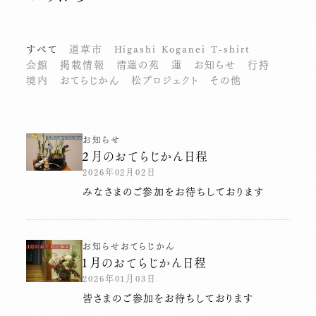
すべて
道草市
Higashi Koganei T-shirt
会館
掲載情報
清蓮の苑
蓮
お知らせ
行持
境内
おてらじかん
松プロジェクト
その他
お知らせ
２月のおてらじかん日程
2026年02月02日
みなさまのご参加をお待ちしております
お知らせ
おてらじかん
１月のおてらじかん日程
2026年01月03日
皆さまのご参加をお待ちしております