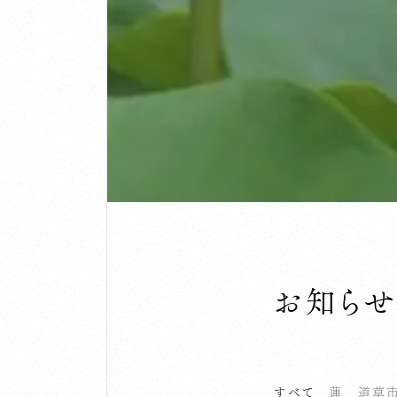
お知ら
すべて
蓮
道草