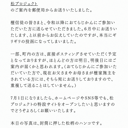
松プロジェクト
のご案内を郵便局からお送りいたしました。
檀信徒の皆さまと、令和以降におてらじかんにご参加い
ただいた方に送らせていただきました。６月中にお送りい
たします、と以前からお伝えしていたのですが、本当にギ
リギリの投函になってしまいました。
一部、町内の方は、直接ポスティングさせていただく予定
となっておりますが、ほとんどの方は明日、明後日にはご
案内が届くかと思われます。（おてらじかんにご参加いた
だいていた方で、現在お父さまやお母さまが檀家施主を
されている方には、そちら宛にお送りしておりますので、
重複して送ることはしていません。）
7月1日になりましたら、ホームページやSNS等でも、松
プロジェクトの特設サイトをオープンしたいと思いますの
でどうぞよろしくお願いいたします。
本日の写真は、封筒に押した松柄のハンコです。