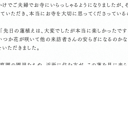
かけでご夫婦でお寺にいらっしゃるようになりましたが、
ていただき、本当にお寺を大切に思ってくださっている
、「先日の蓮植えは、大変でしたが本当に楽しかったです
、いつか花が咲いて他の来訪者さんの安らぎになるのかな
をいただきました。
保育園の園児たちや、近所に住む方が、この蓮を見に来ら
くださったあの方は土日休みのお仕事かな… （開花し
すが、土曜には少し元気がなくなってくる頃かも…）ぜひ
と思いながら、もし見られない場合のために写真を残し
、その成長を見に来るのが自分自身の楽しみでもあるけれ
とてもありがたいです。