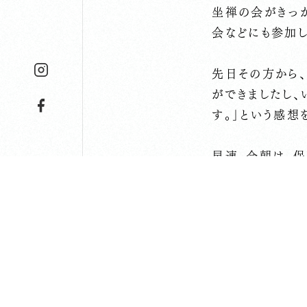
坐禅の会がきっ
会などにも参加し
先日その方から
ができましたし
す。」という感想
早速、今朝は、
植え付けをして
の午前は見頃で
いただきたいな、
植え付けをして
気持ちの連鎖が、