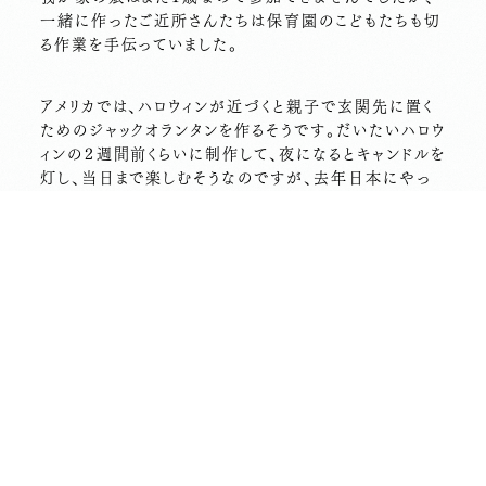
一緒に作ったご近所さんたちは保育園のこどもたちも切
る作業を手伝っていました。
アメリカでは、ハロウィンが近づくと親子で玄関先に置く
ためのジャックオランタンを作るそうです。だいたいハロウ
ィンの２週間前くらいに制作して、夜になるとキャンドルを
灯し、当日まで楽しむそうなのですが、去年日本にやっ
てきて例年のように作って飾っていたところ、湿気が多い
ので２～３日で腐ってしまい驚いたそうです。
完成したジャックオランタンにキャンドルを灯してみまし
たが、なんともかわいい仕上がりになりました。親子で一
緒に作って楽しめるというのもまたよいですね。
せっかく作ったので、今日はお寺の外にジャックオランタ
ンを飾っています。
残念ながら今日は日曜日なので、お寺の隣にある保育