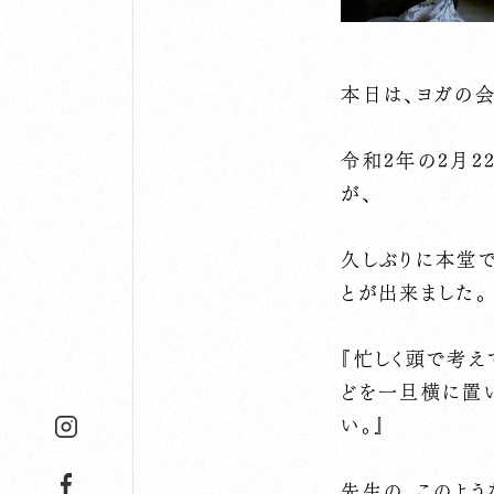
本日は、ヨガの
令和2年の2月2
が、
久しぶりに本堂で
とが出来ました。
『忙しく頭で考
どを一旦横に置
い。』
先生の、このよう