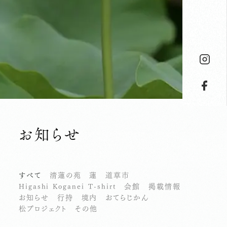
お知らせ
すべて
清蓮の苑
蓮
道草市
Higashi Koganei T-shirt
会館
掲載情報
お知らせ
行持
境内
おてらじかん
松プロジェクト
その他