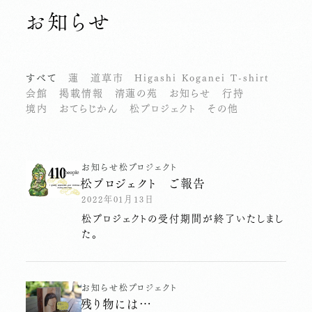
お知らせ
すべて
蓮
道草市
Higashi Koganei T-shirt
会館
掲載情報
清蓮の苑
お知らせ
行持
境内
おてらじかん
松プロジェクト
その他
お知らせ
松プロジェクト
松プロジェクト ご報告
2022年01月13日
松プロジェクトの受付期間が終了いたしまし
た。
お知らせ
松プロジェクト
残り物には…